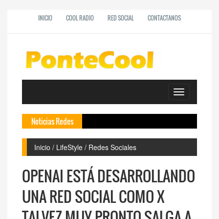
INICIO
COOL RADIO
RED SOCIAL
CONTACTANOS
Toggle
navigation
Noticias Redes
De
Inicio / LifeStyle / Redes Sociales
OPENAI ESTÁ DESARROLLANDO
UNA RED SOCIAL COMO X
TALVEZ MUY PRONTO SALGA A