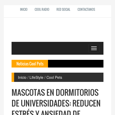
INICIO
COOL RADIO
RED SOCIAL
CONTACTANOS
Toggle
navigation
Noticias Cool Pets
Deprecated
: htmle
Mascotas e
As� impact
Inicio / LifeStyle / Cool Pets
Cuidados p
Polic�a re
MASCOTAS EN DORMITORIOS
DE UNIVERSIDADES: REDUCEN
ESTRÉS Y ANSIEDAD DE