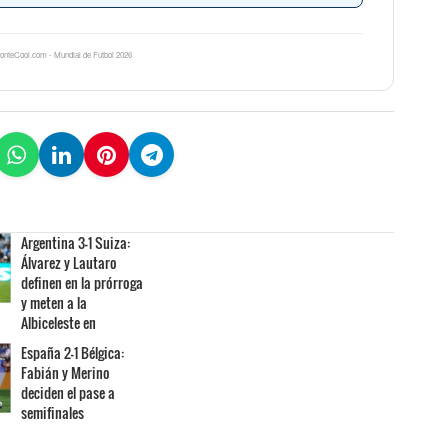
onteCool.com - Mundial de Futbol 2026
Argentina 3-1 Suiza:
Álvarez y Lautaro
definen en la prórroga
y meten a la
Albiceleste en
España 2-1 Bélgica:
Fabián y Merino
deciden el pase a
semifinales