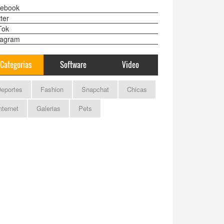
ebook
ter
Tok
tagram
Categorias
Software
Video
eportes
Fashion
Snapchat
Chicas
nternet
Galerias
Pets