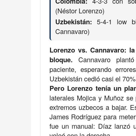
Colombia:
4-3-3 con sobr
(Néstor Lorenzo)
Uzbekistán:
5-4-1 low bl
Cannavaro)
Lorenzo vs. Cannavaro: la
bloque.
Cannavaro plantó
paciente, esperando errore
Uzbekistán cedió casi el 70%
Pero Lorenzo tenía un pla
laterales Mojica y Muñoz se 
extremos uzbecos a bajar. Es
James Rodríguez para meterse
fue un manual: Díaz lanzó 
voleó con la derecha.