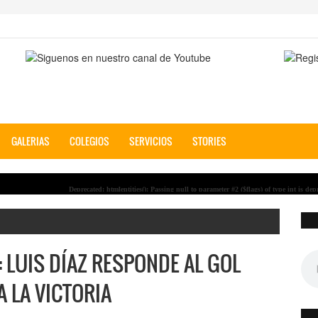
GALERIAS
COLEGIOS
SERVICIOS
STORIES
Deprecated
: htmlentities(): Passing null to parameter #2 ($flags) of type int is deprecated in
/home/
An�lisis Semifinal Mundial 2026: Inglaterra vs Argentina � Bellingham y Messi se enfre
Argentina 3-1 Suiza: �lvarez y Lautaro definen en la pr�rroga y meten a la Albiceleste en 
Inglaterra 2-1 Noruega: Bellingham aparece en el 45+2 y deja a Noruega sin aliento
Espa�a 2-1 B�lgica: Fabi�n y Merino deciden el pase a semifinales
 LUIS DÍAZ RESPONDE AL GOL
 LA VICTORIA