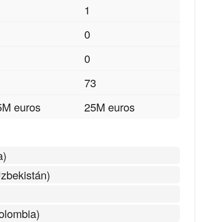
1
0
0
73
5M euros
25M euros
a)
zbekistán)
olombia)