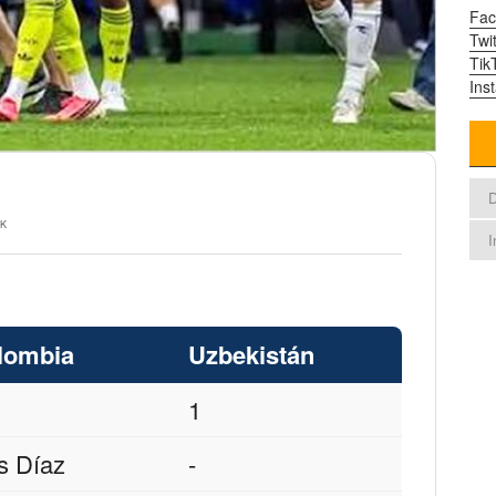
Fac
Twit
Tik
Ins
D
 K
I
lombia
Uzbekistán
1
s Díaz
-