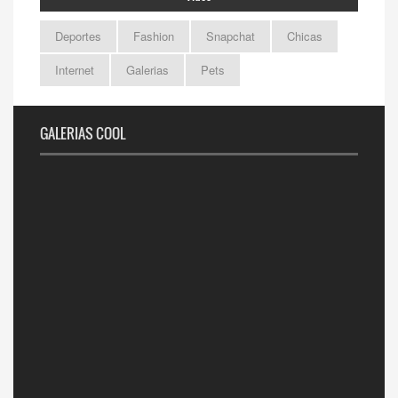
Deportes
Fashion
Snapchat
Chicas
Internet
Galerias
Pets
GALERIAS COOL