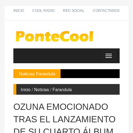
INICIO
COOL RADIO
RED SOCIAL
CONTACTANOS
Toggle
navigation
Noticias Farándula
De
Inicio / Noticias / Farandula
OZUNA EMOCIONADO
TRAS EL LANZAMIENTO
DE SU CUARTO ÁLBUM