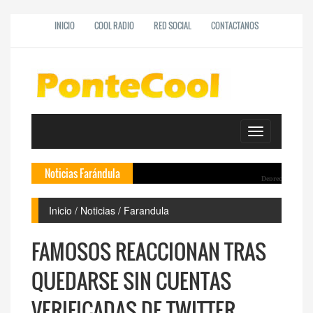
INICIO
COOL RADIO
RED SOCIAL
CONTACTANOS
Toggle
navigation
Noticias Farándula
Deprecated
: htmlentiti
�Shakira encie
Guayac�n invit
Inicio / Noticias / Farandula
Shakira confes
Famosos reaccio
FAMOSOS REACCIONAN TRAS
QUEDARSE SIN CUENTAS
VERIFICADAS DE TWITTER