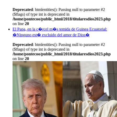
Deprecated
: htmlentities(): Passing null to parameter #2
($flags) of type int is deprecated in
/home/pontecoo/public_html/2018/titularesdios2023.php
on line
20
El Papa, en la c�rcel m�s temida de Guinea Ecuatorial:
�Ninguno est� excluido del amor de Dios�
Deprecated
: htmlentities(): Passing null to parameter #2
($flags) of type int is deprecated in
/home/pontecoo/public_html/2018/titularesdios2023.php
on line
20