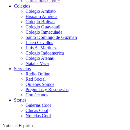
Caricaturas Cool *
Colegios
Colegio Ambato
Hispano América
Colegio Bolívar
Colegio Guayaquil
Colegio Inmaculada
Santo Domingo de Guzman
Liceo Cevallos
Luis A. Martinez
Colegio Indoamerica
Colegio Atenas
Natalia Vaca
Servicios
Radio Online
Red Social
Quienes Somos
Preguntas y Respuestas
Contáctanos
Stories
Galerias Cool
Chicas Cool
Noticias Cool
Noticias Espíritu