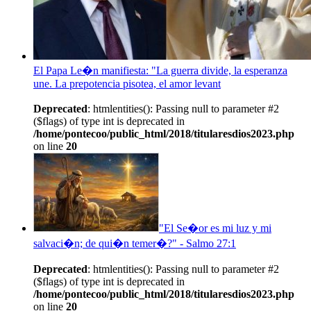
El Papa Le�n manifiesta: "La guerra divide, la esperanza
une. La prepotencia pisotea, el amor levant
Deprecated
: htmlentities(): Passing null to parameter #2
($flags) of type int is deprecated in
/home/pontecoo/public_html/2018/titularesdios2023.php
on line
20
"El Se�or es mi luz y mi
salvaci�n; de qui�n temer�?" - Salmo 27:1
Deprecated
: htmlentities(): Passing null to parameter #2
($flags) of type int is deprecated in
/home/pontecoo/public_html/2018/titularesdios2023.php
on line
20