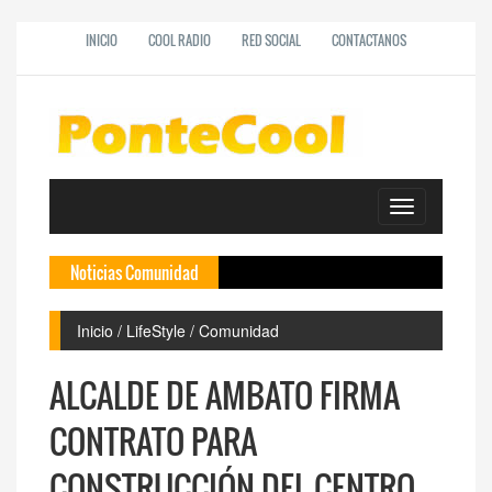
INICIO
COOL RADIO
RED SOCIAL
CONTACTANOS
Toggle
navigation
Noticias Comunidad
Dep
Inicio / LifeStyle / Comunidad
ALCALDE DE AMBATO FIRMA
CONTRATO PARA
CONSTRUCCIÓN DEL CENTRO