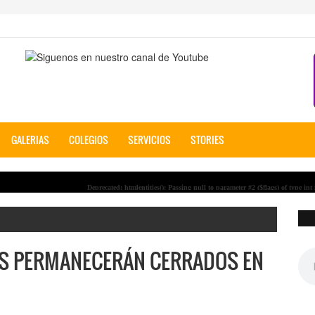
GALERIAS
COLEGIOS
SERVICIOS
STORIES
Deprecated
: htmlentities(): Passing null to parameter #2 ($flags) of type int is deprec
COE Provincial ratifica cumplimiento del Estado de Excepci�n
De
Alcaldesa de Ambato solicit� que se aclare si hay posibilidad de realizar la Fi
Se inscribi� la segunda candidata a Reina de Ambato su nombre es Camila V
Se inscribio la primera candidata a Reina de Ambato 2024 su nombre es Mar
ES PERMANECERÁN CERRADOS EN