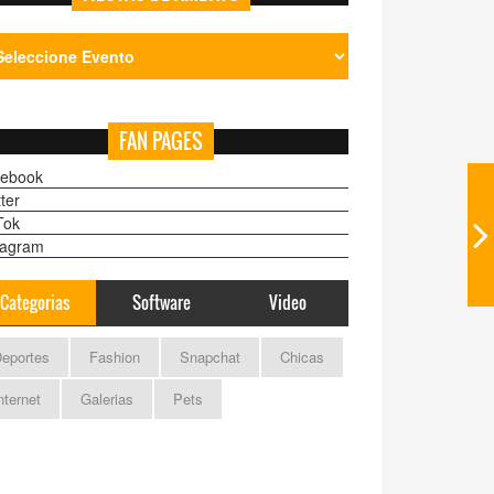
FAN PAGES
ebook
ter
Tok
tagram
Categorias
Software
Video
eportes
Fashion
Snapchat
Chicas
nternet
Galerias
Pets