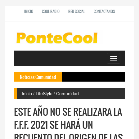
INICIO
COOL RADIO
RED SOCIAL
CONTACTANOS
Toggle
navigation
Noticias Comunidad
Deprecated
COE
Alca
Inicio / LifeStyle / Comunidad
Se 
Se 
ESTE AÑO NO SE REALIZARA LA
F.F.F. 2021 SE HARÁ UN
RECUENTO DEL ORIGEN DE LAS